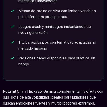
mecánicas innovadoras
Mesas de casino en vivo con límites variables
para diferentes presupuestos
Juegos crash y minijuegos instantáneos de
nueva generación
Títulos exclusivos con temáticas adaptadas al
mercado hispano
Versiones demo disponibles para práctica sin
riesgo
NoLimit City y Hacksaw Gaming complementan la oferta con
sus slots de alta volatilidad, ideales para jugadores que
buscan emociones fuertes y multiplicadores extremos.