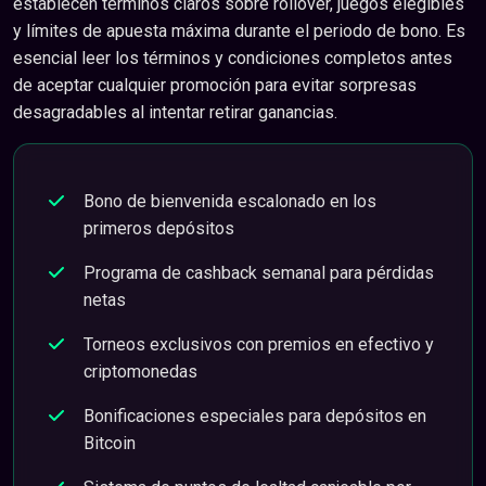
establecen términos claros sobre rollover, juegos elegibles
y límites de apuesta máxima durante el periodo de bono. Es
esencial leer los términos y condiciones completos antes
de aceptar cualquier promoción para evitar sorpresas
desagradables al intentar retirar ganancias.
Bono de bienvenida escalonado en los
primeros depósitos
Programa de cashback semanal para pérdidas
netas
Torneos exclusivos con premios en efectivo y
criptomonedas
Bonificaciones especiales para depósitos en
Bitcoin