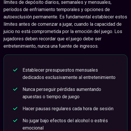
límites de depósito diarios, semanales y mensuales,
períodos de enfriamiento temporales y opciones de
autoexclusión permanente. Es fundamental establecer estos
límites antes de comenzar a jugar, cuando la capacidad de
juicio no está comprometida por la emoción del juego. Los
jugadores deben recordar que el juego debe ser
entretenimiento, nunca una fuente de ingresos.
Establecer presupuestos mensuales
dedicados exclusivamente al entretenimiento
Nunca perseguir pérdidas aumentando
apuestas o tiempo de juego
Hacer pausas regulares cada hora de sesión
No jugar bajo efectos del alcohol o estrés
emocional