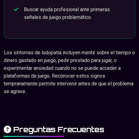
Buscar ayuda profesional ante primeras
señales de juego problemático
Los síntomas de ludopatía incluyen mentir sobre el tiempo o
dinero gastado en juego, pedir prestado para jugar, o
experimentar ansiedad cuando no se puede acceder a
plataformas de juego. Reconocer estos signos
tempranamente permite intervenir antes de que el problema
se agrave.
Preguntas Frecuentes