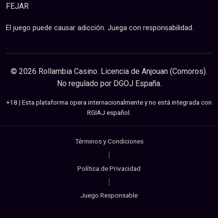
FEJAR
El juego puede causar adicción. Juega con responsabilidad.
© 2026 Rollambia Casino. Licencia de Anjouan (Comoros).
No regulado por DGOJ España.
+18 | Esta plataforma opera internacionalmente y no está integrada con
RGIAJ español.
Términos y Condiciones
|
Política de Privacidad
|
Juego Responsable