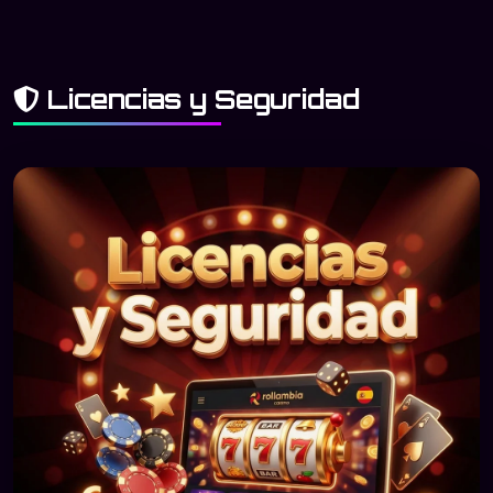
Licencias y Seguridad