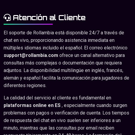
Atención al Cliente
El soporte de Rollambia está disponible 24/7 a través de
chat en vivo, proporcionando asistencia inmediata en
múltiples idiomas incluido el español. El correo electrónico
support@rollambia.com
ofrece un canal alternativo para
consultas más complejas o documentación que requiera
adjuntos. La disponibilidad multilingüe en inglés, francés,
alemán y español facilita la comunicación para jugadores de
diferentes regiones.
La calidad del servicio al cliente es fundamental en
plataformas online en ES
, especialmente cuando surgen
problemas con pagos o verificación de cuenta. Los tiempos
de respuesta del chat en vivo suelen ser inferiores a un
minuto, mientras que las consultas por email reciben